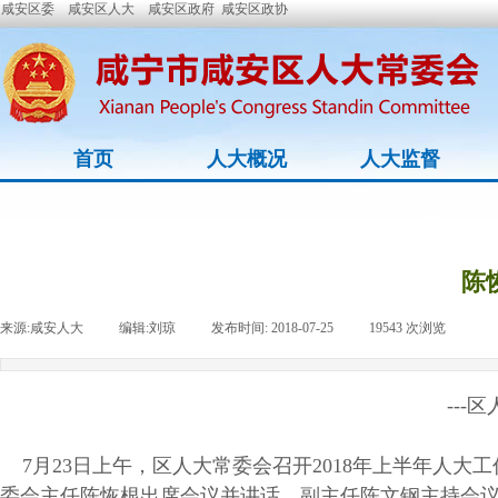
咸安区委
咸安区人大
咸安区政府
咸安区政协
首页
人大概况
人大监督
陈
来源:
咸安人大
|
编辑:
刘琼
|
发布时间:
2018-07-25
|
19543
次浏览
|
---
7月23日上午，区人大常委会召开2018年上半年人
委会主任陈恢根出席会议并讲话，副主任陈文钢主持会