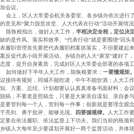
加会议。
会上，区人大常委会机关各委室、各乡镇办依次进行了
的意见和“聚力脱贫攻坚、人大代表在行动”活动开展情
陈恢根指出，做好人大工作，
半程决定全程，定位决
缺的是作风、落实和效率。“代表行动”就是要围绕“回头
表履职管理首先要把代表履职档案抓落实，不但要建起
案反促代表小组开展活动。乡镇办的人大“家室”建好了
态度，提升自身素质，完成好区人大常委会部署的各项
如何做好下半年人大工作，陈恢根要求：
一要懂规矩
议接待有规矩，同城不能吃请，中午不能饮酒；人大工
知、方案、总结、计划都要认认真真准备书面材料；会
脱稿，不要老是照稿念，只要是大家亲自谋划、亲自参
是要管到每一个人，管到每一件事；创新就是要理念观
于亮剑、勇于批评、能够兑现。
四要循规律。
人大工作
定要在依法履职、依法监督上下功夫。我们当前的瓶颈
乡镇人大每年至少要谋划开展好一两个监督活动，并体