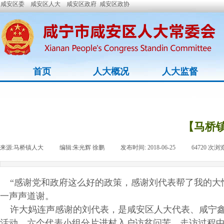
咸安区委
咸安区人大
咸安区政府
咸安区政协
首页
人大概况
人大监督
【马桥
来源:
马桥镇人大
|
编辑:
朱光辉 徐鹏
|
发布时间:
2018-06-25
|
64720
次浏
“感谢党和政府这么好的政策，感谢刘代表帮了我的大忙
一声声道谢。
许大妈连声感谢的刘代表，是咸安区人大代表、咸宁鑫玛
活动，六个代表小组分片进村入户访贫问苦。走访过程中