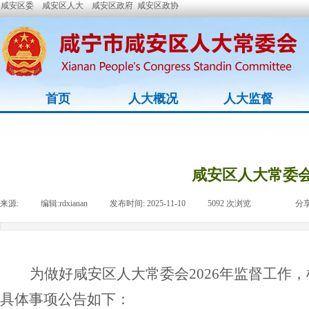
咸安区委
咸安区人大
咸安区政府
咸安区政协
首页
人大概况
人大监督
咸安区人大常委会
来源:
|
编辑:
rdxianan
|
发布时间:
2025-11-10
|
5092
次浏览
|
|
分享
为做好
咸安区
人大常委会
2026年监督工作
具体事项公告如下：