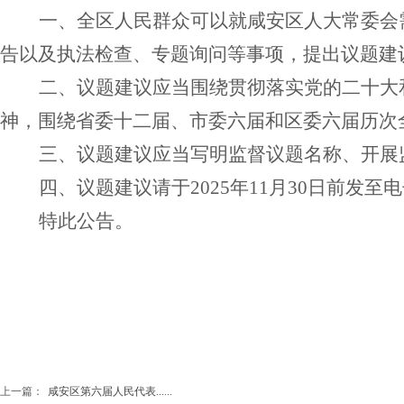
一、
全区
人民群众可以就
咸安区
人大常委会
告
以及
执法检查
、
专题询问等事项，提出议题建
二、议题建议应当围绕贯彻落实党的二十大
神，围绕省委十二届
、市
委六届和
区委
六届历次
三、议题建议应当写明监督议题名称、开展
四、议题建议请于
2025年11月
30
日前发至电
特此公告。
上一篇：
咸安区第六届人民代表......