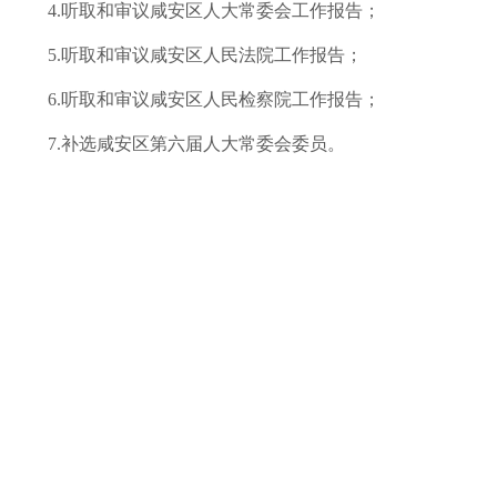
4
.
听取和审
议咸安
区
人大常委
会工作报告
；
5
.
听取和审
议咸安
区人民法院工作报告
；
6
.
听取和审
议咸安
区人民检察院工作报告
；
7
.补
选咸安区第六届人大常委会委员。
——2022
各位代表：
现在，我代表区人民政府向大会报告工作，请予审议，并请