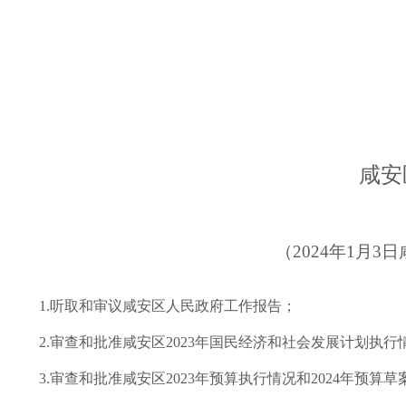
咸安
（
202
4
年
1
月
3
日
1
.
听取和审
议咸安区人民
政府工作报告
；
2
.审查和批准咸安区2023年国民经济和社会发展计划执行
3
.
审查
和批准
咸安区
20
23
年预算执行情况和
20
24
年预算
草