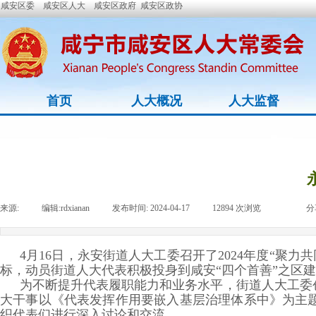
咸安区委
咸安区人大
咸安区政府
咸安区政协
首页
人大概况
人大监督
来源:
|
编辑:
rdxianan
|
发布时间:
2024-04-17
|
12894
次浏览
|
|
分
4月16日，永安街道人大工委召开了2024年度“聚
标，动员街道人大代表积极投身到咸安“四个首善”之区
为不断提升代表履职能力和业务水平，街道人大工委
大干事以《代表发挥作用要嵌入基层治理体系中》为主
织代表们进行深入讨论和交流。