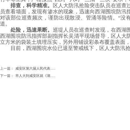
排查，科学精准
。
区人大防汛抢险突击队员在巡查
员查看墙面，发现有渗水的现象，迅速向西湖围垸防汛
对该部位巡查频次，谨防出现散浸、管涌等险情。“没
道。
处险，迅速果断。
巡堤人员在巡查时发现，在西湖围
西湖围垸防汛指挥部副指挥长吴清平现场督导，区人大防
立方米的袋装土填埋压实，另外用铺设彩条布覆盖表面
目前，西湖围垸水位已退至警戒线下，区人大防汛抢
上一篇：
咸安区第六届人民代表......
下一篇：
市人大到咸安区就《湖......