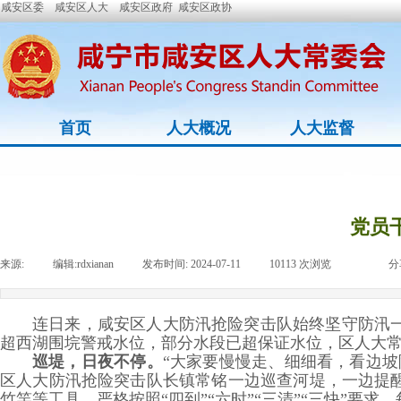
咸安区委
咸安区人大
咸安区政府
咸安区政协
首页
人大概况
人大监督
党员
来源:
|
编辑:
rdxianan
|
发布时间:
2024-07-11
|
10113
次浏览
|
|
分
连日来，咸安区人大防汛抢险突击队始终坚守防汛
超西湖围垸警戒水位，部分水段已超保证水位，区人大
巡堤，日夜不停。
“大家要慢慢走、细细看，看边
区人大防汛抢险突击队长镇常铭一边巡查河堤，一边提
竹竿等工具，严格按照“四到”“六时”“三清”“三快”要