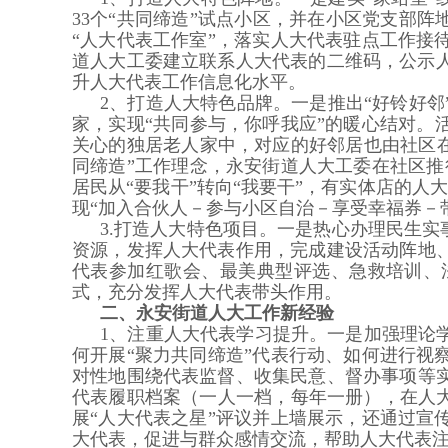
33个“共同缔造”试点小区，并在小区党支部
“人大代表工作室”，落实人大代表驻点工作
道人大工委建立联系人大代表的二维码，公示人
升人大代表工作信息化水平。
2、打造人大特色品牌。一是推出“好铃好
家，实现“共同参与，你呼我应”的暖心结对。活
关心的独居老人家中，对应的好邻居也由社区在
同缔造”工作理念，永安街道人大工委在社区推行
居民从“要我干”转向“我要干”，有实体店的人
现“加入合伙人－参与小区自治－享受幸福券－
3.打造人大特色项目。一是热心办理民生
资源，发挥人大代表作用，完成建设活动阵地
代表参加红歌会、最美典型评选、急救培训、
式，充分发挥人大代表带头作用。
二、永安街道人大工作新经验
1、注重人大代表学习提升。一是加强理论
何开展“聚力共同缔造”代表行动、如何进行
对性地围绕代表监督、收集民意、督办事项等
代表履职档案（一人一档，每年一册），在人
展“人大代表之星”评议并上墙展示，还通过
大代表，促进与群众感情交流，帮助人大代表