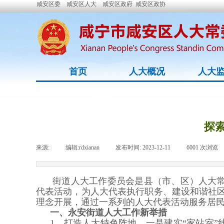
咸安区委
咸安区人大
咸安区政府
咸安区政协
首页
人大概况
人大
探
来源:
|
编辑:
rdxianan
|
发布时间:
2023-12-11
|
6001
次浏览
街道人大工作委员会是县（市、区）人大常
代表活动，为人大代表执行职务、建设和谐社区
理念开展，通过一系列的人大代表活动服务居
一、永安街道人大工作新举措
1、打造人大特色阵地。一是建实“家站室”