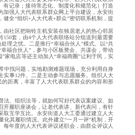
动、有记录；接待常态化、制度化和规范化）打造
为加强人大代表联系群众网上平台建设，永安街
健全“组织+人大代表+群众”密切联系机制，提
铃，由社区把响铃主机安装在独居老人的热心邻居
铃150套，由4个人大代表联络站分组送到最需要
处理之忧。二是推行“幸福合伙人”模式。以“共
区“幸福合伙人”，参与小区板凳会、共谋会，带动
园”家电店等还主动加入“幸福商圈”让利于民，实
日常中找问题，实地勘测难题现场，充分利用自身
实事12件。二是主动参与志愿服务。组织人大
民的距离，丰富了人大代表联系群众的内容和形
督法、组织法等，就如何写好代表议案建议、如
召开履职座谈会，让老代表讲、新代表问，有针
采取互学互比。永安街道人大工委通过建立人大
化其履职情况。此外建立“一月一评”机制，开
。每年度的人大代表评议述职会，由群众评议人