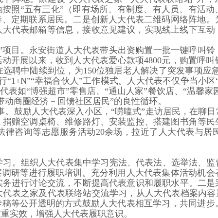
阵地按照“五有三化”（即有场所、有制度、有人员、有活
接待、定期联系居民。二是创新人大代表二维码网络阵地。
大代表邮箱等信息，接收意见建议，实现线上线下互动，
邻”项目。永安街道人大代表带头出资购置一批一键呼叫
动开展以来，收到人大代表爱心款项4800元，购置呼叫
选聘中陆续到位，为150位独居老人解决了突发事项应急
“1+N”“幸福合伙人”工作模式。人大代表不仅争当小
大代表如“博强超市”零售店、“通山人家”餐饮店、“温馨家
带动商圈经济－回馈社区居民”的良性循环。
实事。鼓励人大代表深入小区，“唠嗑式”走访居民，在聊
、捐赠空调桌椅、维修路灯、安装监控、搭建图书角等民生
法律咨询等志愿服务活动20余场，拉近了人大代表与居
学习。组织人大代表集中学习宪法、代表法、选举法、监
视察调研等进行履职培训。充分利用人大代表集体活动机会
实务进行讨论交流，不断提高代表意识和履职水平。二是
大代表之家及代表联络站交流学习，从人大代表档案内容量
宣传稿等公开透明的方式鼓励人大代表相互学习，共同进步
注重实效，增强人大代表履职意识。