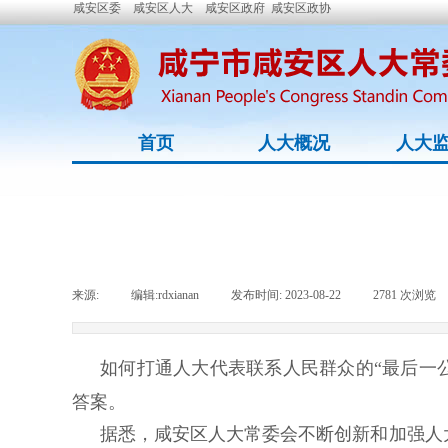
咸安区委
咸安区人大
咸安区政府
咸安区政协
首页
人大概况
人大
来源:
|
编辑:
rdxianan
|
发布时间:
2023-08-22
|
2781
次浏览
如何打通人大代表联系人民群众的“最后一公
答案。
据悉，咸安区人大常委会不断创新和加强人