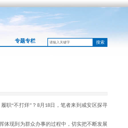
专题专栏
搜索
履职“不打烊”？
月
日，笔者来到咸安区探寻
8
18
挥体现到为群众办事的过程中，切实把不断发展