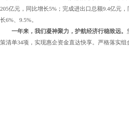
205
亿元，同比增长
5%
；完成
进出口总额
9.4
亿元，
长
6%
、
9.5%
。
一年来，我们凝神聚力，护航经济行稳致远。
策清单
34
项，实现惠企资金直达快享。严格落实组
业返还稳岗补贴
563
万元。为
94
家中小微企业和个
购预算金额
3113
万元。创新金融产品，推行
“
再担
1.08
亿元，发放
“
专精特新专项贷
”5000
万元。
有效
个，总投资
143
亿元。
6
个省重点、
22
个市重点项目
目
95
个，总投资
353
亿元。争取转移支付
26.96
亿元
出去
”
与
“
引进来
”
相结合，新增外贸出口破零企业
4
窗口
。坚持云招商、商会招商、产业链招商多措并