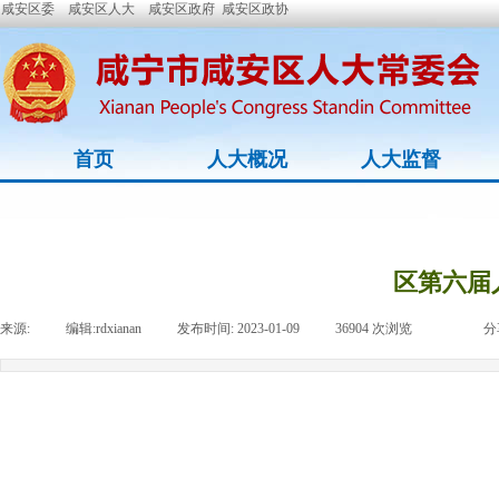
咸安区委
咸安区人大
咸安区政府
咸安区政协
首页
人大概况
人大监督
区第六届
来源:
|
编辑:
rdxianan
|
发布时间:
2023-01-09
|
36904
次浏览
|
|
分