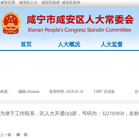
咸安区委
咸安区人大
咸安区政府
咸安区政协
首页
人大概况
人大监督
来源:
|
编辑:
rdxianan
|
发布时间:
2018-01-31
|
15807
次浏览
|
|
分
为便于工作联系，区人大开通QQ群，号码为：322705950，
上一篇：
阚 铭