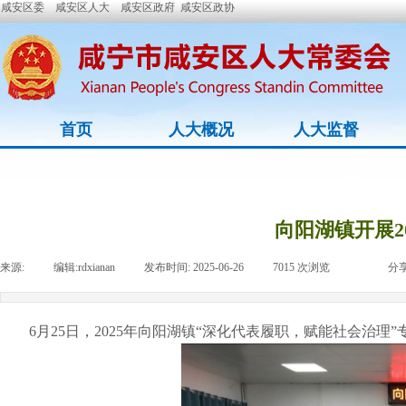
咸安区委
咸安区人大
咸安区政府
咸安区政协
首页
人大概况
人大监督
向阳湖镇开展2
来源:
|
编辑:
rdxianan
|
发布时间:
2025-06-26
|
7015
次浏览
|
|
分享
6月25日，2025年向阳湖镇“深化代表履职，赋能社会治