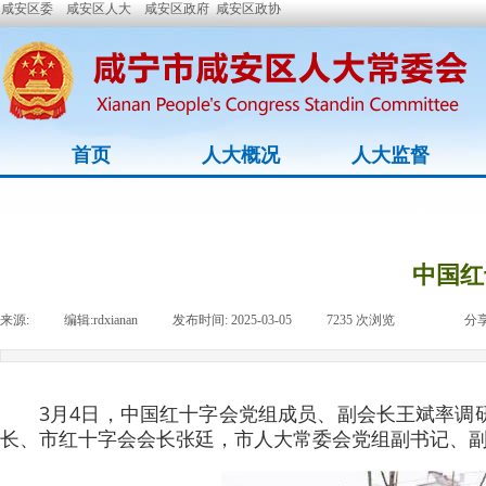
咸安区委
咸安区人大
咸安区政府
咸安区政协
首页
人大概况
人大监督
中国红
来源:
|
编辑:
rdxianan
|
发布时间:
2025-03-05
|
7235
次浏览
|
|
分享
3月4日，中国红十字会党组成员、副会长王斌率调
长、市红十字会会长张廷，市人大常委会党组副书记、